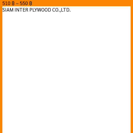
510
฿
–
550
฿
SIAM INTER PLYWOOD CO.,LTD.